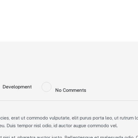
Development
No Comments
icies, erat ut commodo vulputate, elit purus porta leo, ut rutrum 
u. Duis tempor nisl odio, id auctor augue commodo vel.
et nisi at, pharetra auctor justo. Pellentesque et malesuada odio. 