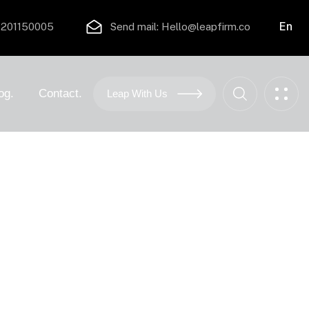
En
201150005
Send mail:
Hello@leapfirm.co
og.
Contact.
Leap With Us
w