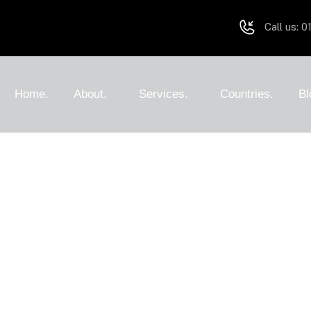
Call us:
01
Home.
About.
Services.
Countries.
Bl
, Work Is the Ne