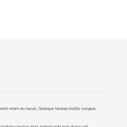
lorem enim eu lacus. Quisque lacinia mollis congue.
Curabitur lectus erat, malesuada non dolor vel,