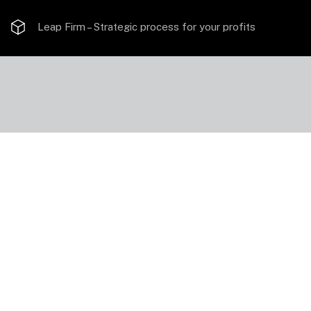
Leap Firm –
Strategic process for your profits
For the Wealthy
Retirement